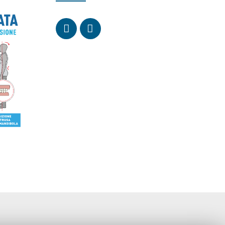
Siamo convenzionati con
Unisalute
Pronto Care
Ade Group
My Rete
Previmedical
RBM